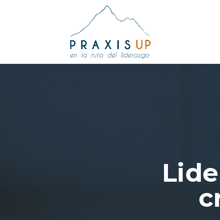
Lide
c