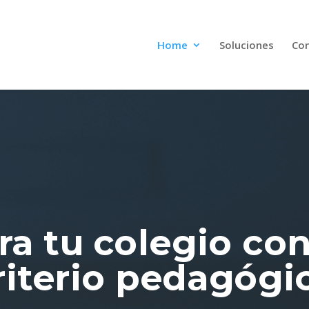
Home
Soluciones
Con
ra tu colegio con
riterio pedagógi