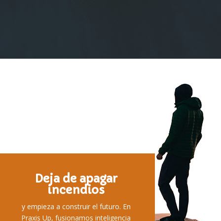
Deja de apagar
incendios
y empieza a construir el futuro. En
Praxis Up, fusionamos inteligencia