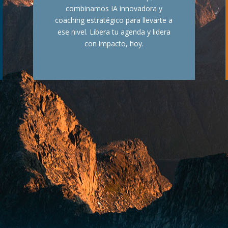
combinamos IA innovadora y
coaching estratégico para llevarte a
ese nivel. Libera tu agenda y lidera
con impacto, hoy.