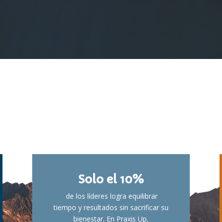
Solo el 10%
de los líderes logra equilibrar
tiempo y resultados sin sacrificar su
bienestar. En Praxis Up,