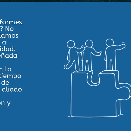
nformes
s? No
udamos
 a
idad.
señada
n lo
 tiempo
 de
 aliado
ón y