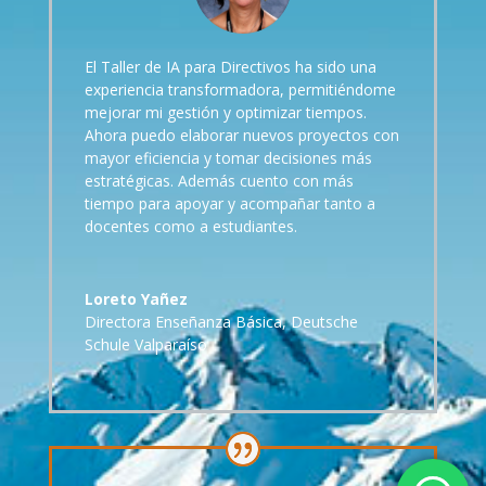
El Taller de IA para Directivos ha sido una
experiencia transformadora, permitiéndome
mejorar mi gestión y optimizar tiempos.
Ahora puedo elaborar nuevos proyectos con
mayor eficiencia y tomar decisiones más
estratégicas. Además cuento con más
tiempo para apoyar y acompañar tanto a
docentes como a estudiantes.
Loreto Yañez
Directora Enseñanza Básica
,
Deutsche
Schule Valparaíso