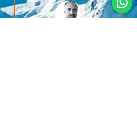
Hemos dado pasos importantes junto a
nuestros socios en Latinoamérica,
integrando la inteligencia artificial en
nuestros análisis para empresas que se
implantan en la región. En este proceso, la
ayuda de Praxis Up ha sido fundamental,
aportando conocimiento y estrategias claves
para impulsar nuestra propuesta de valor
Diego Meza
Socio director
,
Englobally Latinoamérica