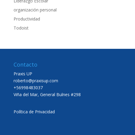
Liderazgo Escolar
organización personal
Productividad
Todoist
Contacto
Praxis UP
roberto@praxisup.com
+56998483037
Viña del Mar, General Bulnes #298
Política de Privacidad