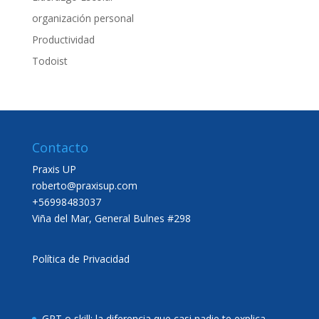
organización personal
Productividad
Todoist
Contacto
Praxis UP
roberto@praxisup.com
+56998483037
Viña del Mar, General Bulnes #298
Política de Privacidad
GPT o skill: la diferencia que casi nadie te explica