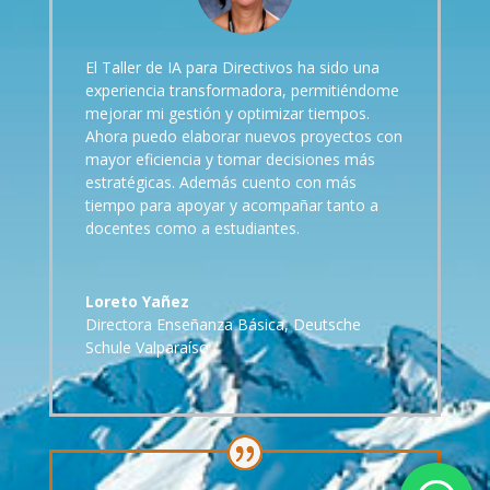
El Taller de IA para Directivos ha sido una
experiencia transformadora, permitiéndome
mejorar mi gestión y optimizar tiempos.
Ahora puedo elaborar nuevos proyectos con
mayor eficiencia y tomar decisiones más
estratégicas. Además cuento con más
tiempo para apoyar y acompañar tanto a
docentes como a estudiantes.
Loreto Yañez
Directora Enseñanza Básica
,
Deutsche
Schule Valparaíso