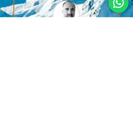
Hemos dado pasos importantes junto a
nuestros socios en Latinoamérica,
integrando la inteligencia artificial en
nuestros análisis para empresas que se
implantan en la región. En este proceso, la
ayuda de Praxis Up ha sido fundamental,
aportando conocimiento y estrategias claves
para impulsar nuestra propuesta de valor
Diego Meza
Socio director
,
Englobally Latinoamérica