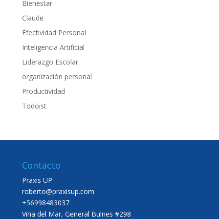
Bienestar
Claude
Efectividad Personal
Inteligencia Artificial
Liderazgo Escolar
organización personal
Productividad
Todoist
Contacto
Praxis UP
roberto@praxisup.com
+56998483037
Viña del Mar, General Bulnes #298