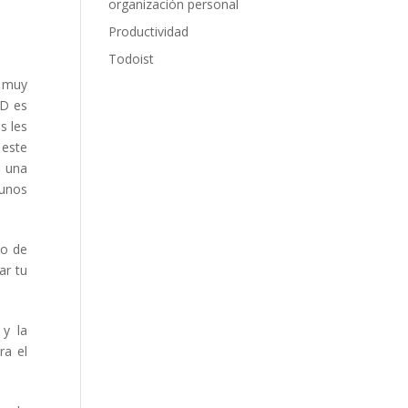
organización personal
Productividad
Todoist
 muy
TD es
s les
este
 una
gunos
no de
ar tu
y la
ra el