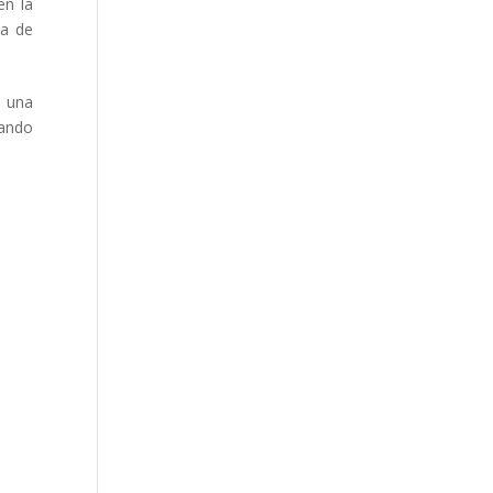
en la
ma de
r una
rando