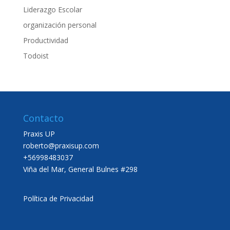
Liderazgo Escolar
organización personal
Productividad
Todoist
Contacto
Praxis UP
roberto@praxisup.com
+56998483037
Viña del Mar, General Bulnes #298
Política de Privacidad