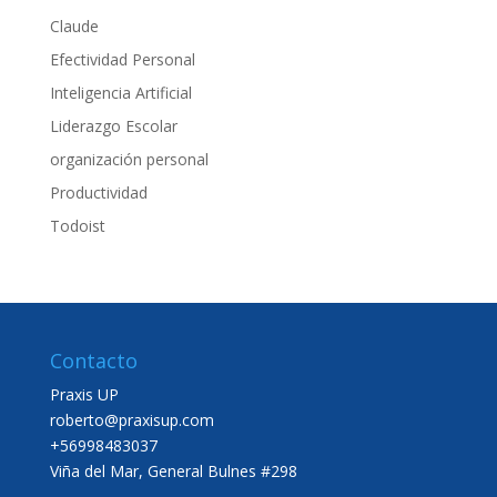
Claude
Efectividad Personal
Inteligencia Artificial
Liderazgo Escolar
organización personal
Productividad
Todoist
Contacto
Praxis UP
roberto@praxisup.com
+56998483037
Viña del Mar, General Bulnes #298