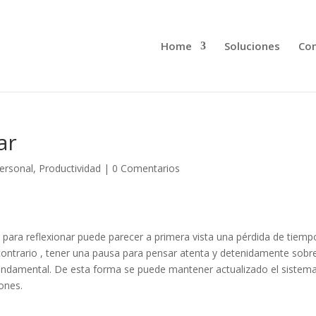
Home
Soluciones
Con
ar
ersonal
,
Productividad
|
0 Comentarios
ara reflexionar puede parecer a primera vista una pérdida de tiemp
lo contrario , tener una pausa para pensar atenta y detenidamente sobr
s fundamental. De esta forma se puede mantener actualizado el sistem
ones.