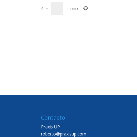
4
−
=
uno
Contacto
Praxis UP
roberto@praxisup.com